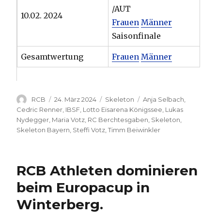
/AUT
10.02. 2024
Frauen
Männer
Saisonfinale
Gesamtwertung
Frauen
Männer
Autor
Veröffentlicht
Kategorien
Schlagwörter
RCB
24. März 2024
Skeleton
Anja Selbach
,
am
Cedric Renner
,
IBSF
,
Lotto Eisarena Königssee
,
Lukas
Nydegger
,
Maria Votz
,
RC Berchtesgaben
,
Skeleton
,
Skeleton Bayern
,
Steffi Votz
,
Timm Beiwinkler
RCB Athleten dominieren
beim Europacup in
Winterberg.