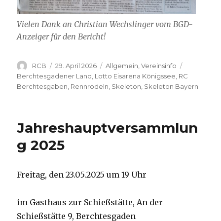
Vielen Dank an Christian Wechslinger vom BGD-
Anzeiger für den Bericht!
Autor
Veröffentlicht
Kategorien
Schlagwör
RCB
29. April 2026
Allgemein
,
Vereinsinfo
am
Berchtesgadener Land
,
Lotto Eisarena Königssee
,
RC
Berchtesgaben
,
Rennrodeln
,
Skeleton
,
Skeleton Bayern
Jahreshauptversammlun
g 2025
Freitag, den 23.05.2025 um 19 Uhr
im Gasthaus zur Schießstätte, An der
Schießstätte 9, Berchtesgaden