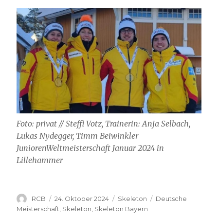
Foto: privat // Steffi Votz, Trainerin: Anja Selbach,
Lukas Nydegger, Timm Beiwinkler
JuniorenWeltmeisterschaft Januar 2024 in
Lillehammer
Autor
Veröffentlicht
Kategorien
Schlagwörter
RCB
24. Oktober 2024
Skeleton
Deutsche
am
Meisterschaft
,
Skeleton
,
Skeleton Bayern