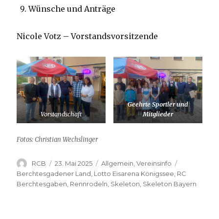
Wünsche und Anträge
Nicole Votz – Vorstandsvorsitzende
Geehrte Sportler und
Vorstandschaft
Mitglieder
Fotos: Christian Wechslinger
Autor
Veröffentlicht
Kategorien
Schlagwört
RCB
23. Mai 2025
Allgemein
,
Vereinsinfo
am
Berchtesgadener Land
,
Lotto Eisarena Königssee
,
RC
Berchtesgaben
,
Rennrodeln
,
Skeleton
,
Skeleton Bayern