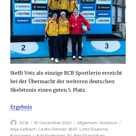
Steffi Votz als einzige RCB Sportlerin erreicht
bei der Übermacht der weiteren deutschen
Skeletonis einen guten 5. Platz.
Ergebnis
Autor
Veröffentlicht
Kategorien
Schlag
RCB
19. Dezember 2023
Allgemein
,
Skeleton
am
Anja Selbach
,
Cedric Renner
,
IBSF
,
Lotto Eisarena
Königssee
,
Lukas Nydegger
,
RC Berchtesgaben
,