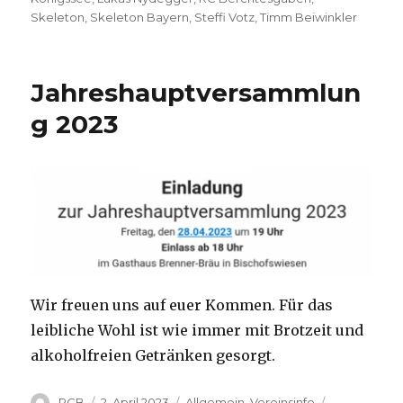
Skeleton
,
Skeleton Bayern
,
Steffi Votz
,
Timm Beiwinkler
Jahreshauptversammlun
g 2023
Wir freuen uns auf euer Kommen. Für das
leibliche Wohl ist wie immer mit Brotzeit und
alkoholfreien Getränken gesorgt.
Autor
Veröffentlicht
Kategorien
Schlagwört
RCB
2. April 2023
Allgemein
,
Vereinsinfo