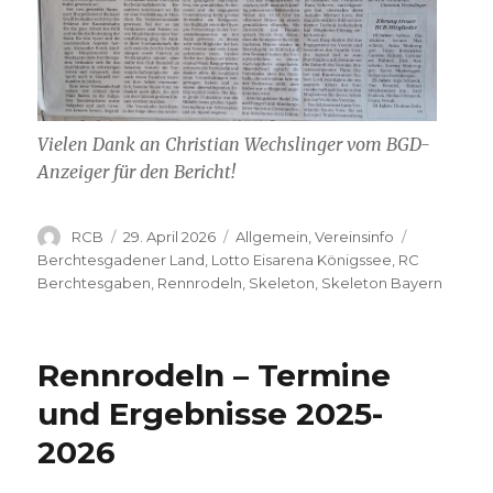
Vielen Dank an Christian Wechslinger vom BGD-
Anzeiger für den Bericht!
Autor
Veröffentlicht
Kategorien
Schlagwör
RCB
29. April 2026
Allgemein
,
Vereinsinfo
am
Berchtesgadener Land
,
Lotto Eisarena Königssee
,
RC
Berchtesgaben
,
Rennrodeln
,
Skeleton
,
Skeleton Bayern
Rennrodeln – Termine
und Ergebnisse 2025-
2026