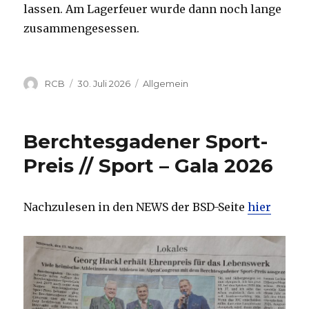
lassen. Am Lagerfeuer wurde dann noch lange
zusammengesessen.
Autor
Veröffentlicht
Kategorien
RCB
30. Juli 2026
Allgemein
am
Berchtesgadener Sport-
Preis // Sport – Gala 2026
Nachzulesen in den NEWS der BSD-Seite
hier