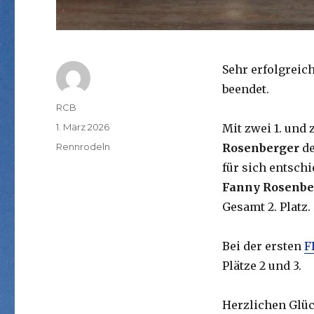
Sehr erfolgreic
beendet.
Autor
RCB
Veröffentlicht
1. März 2026
Mit zwei 1. und 
am
Kategorien
Rennrodeln
Rosenberger
de
für sich entsch
Fanny Rosenbe
Gesamt 2. Platz.
Bei der ersten
F
Plätze 2 und 3.
Herzlichen Glü