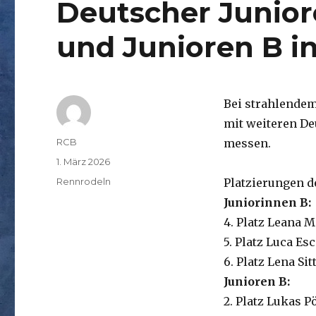
Deutscher Junior
und Junioren B i
Bei strahlendem
mit weiteren De
Autor
RCB
messen.
Veröffentlicht
1. März 2026
am
Kategorien
Rennrodeln
Platzierungen 
Juniorinnen B:
4. Platz Leana M
5. Platz Luca Es
6. Platz Lena Si
Junioren B:
2. Platz Lukas 