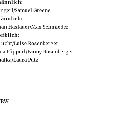
männlich:
Pangerl/Samuel Greene
männlich:
lian Haslauer/Max Schmieder
eiblich:
a Lucht/Luise Rosenberger
ena Pöpperl/Fanny Rosenberger
chalka/Laura Putz
/NRW