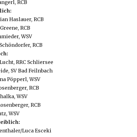
Pangerl, RCB
ich:
lian Haslauer, RCB
l Greene, RCB
chmieder, WSV
 Schöndorfer, RCB
ch:
a Lucht, RRC Schliersee
eide, SV Bad Feilnbach
ena Pöpperl, WSV
Rosenberger, RCB
uchalka, WSV
 Rosenberger, RCB
Putz, WSV
eiblich:
ttenthaler/Luca Esceki