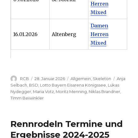
Herren
Mixed
Damen
16.01.2026
Altenberg
Herren
Mixed
Autor
Veröffentlicht
Kategorien
Schlagwör
RCB
28. Januar 2026
Allgemein
,
Skeleton
Anja
am
Selbach
,
BSD
,
Lotto Bayern Eisarena Königssee
,
Lukas
Nydegger
,
Maria Votz
,
Moritz Menning
,
Niklas Brandner
,
Timm Beiwinkler
Rennrodeln Termine und
Ergebnisse 2024-2025