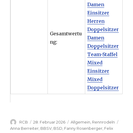
Damen
Einsitzer
Herren
Doppelsitzer
Gesamtwertu
Damen
ng:
Doppelsitzer
Team-Staffel
Mixed
Einsitzer
Mixed
Doppelsitzer
Autor
Veröffentlicht
Kategorien
Schla
RCB
28. Februar 2026
Allgemein
,
Rennrodeln
am
Anna Berreiter
,
BBSV
,
BSD
,
Fanny Rosenberger
,
Felix