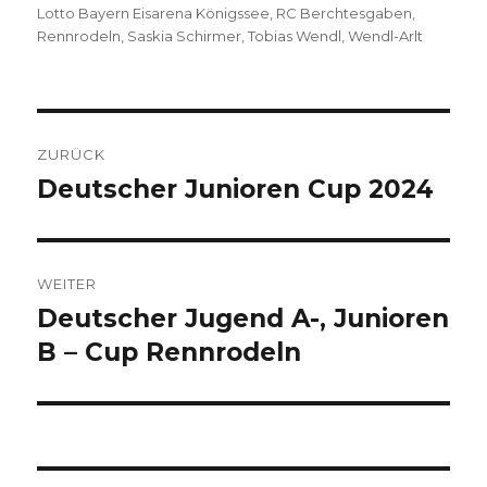
Lotto Bayern Eisarena Königssee
,
RC Berchtesgaben
,
Rennrodeln
,
Saskia Schirmer
,
Tobias Wendl
,
Wendl-Arlt
Beitragsnavigation
ZURÜCK
Deutscher Junioren Cup 2024
Vorheriger
Beitrag:
WEITER
Deutscher Jugend A-, Junioren
Nächster
Beitrag:
B – Cup Rennrodeln