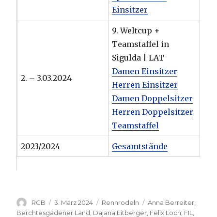
Einsitzer
9. Weltcup +
Teamstaffel in
Sigulda | LAT
Damen Einsitzer
2. – 3.03.2024
Herren Einsitzer
Damen Doppelsitzer
Herren Doppelsitzer
Teamstaffel
2023/2024
Gesamtstände
Autor
Veröffentlicht
Kategorien
Schlagwörter
RCB
3. März 2024
Rennrodeln
Anna Berreiter
,
am
Berchtesgadener Land
,
Dajana Eitberger
,
Felix Loch
,
FIL
,