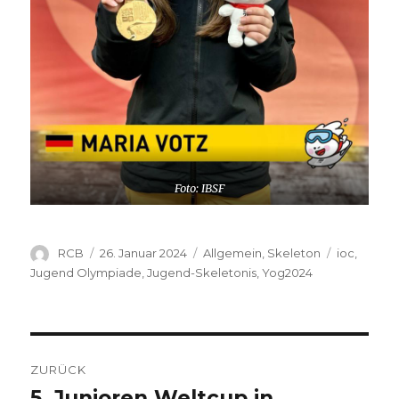
Foto: IBSF
Autor
Veröffentlicht
Kategorien
Schlagwör
RCB
26. Januar 2024
Allgemein
,
Skeleton
ioc
,
am
Jugend Olympiade
,
Jugend-Skeletonis
,
Yog2024
Beitragsnavigation
ZURÜCK
5. Junioren Weltcup in
Vorheriger