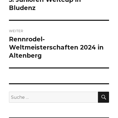
Beitrag:
Bludenz
WEITER
Rennrodel-
Nächster
Beitrag:
Weltmeisterschaften 2024 in
Altenberg
SU
Suche
nach: