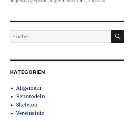
am
Jugend Olympiade
,
Jugend-Skeletonis
,
Yog2024
SU
Suche
nach:
KATEGORIEN
Allgemein
Rennrodeln
Skeleton
Vereinsinfo