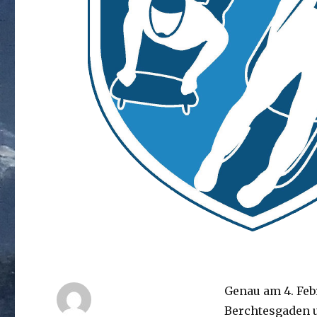
Genau am 4. Febr
Berchtesgaden u