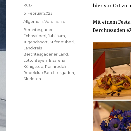
Autor
RCB
hier vor Ort zu 
Veröffentlicht
6. Februar 2023
am
Kategorien
Allgemein
,
Vereinsinfo
Mit einem Festa
Schlagwörter
Berchtesgaden
,
Berchtesaden e.V
Echostüberl
,
Jubiläum
,
Jugendsport
,
Kufenstüberl
,
Landkreis
Berchtesgadener Land
,
Lotto Bayern Eisarena
Königssee
,
Rennrodeln
,
Rodelclub Berchtesgaden
,
Skeleton