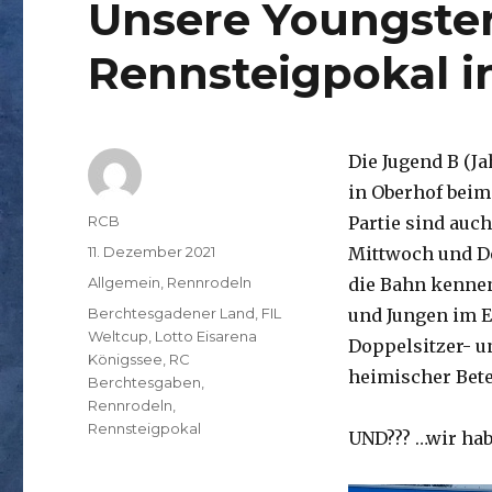
Unsere Youngste
Rennsteigpokal i
Die Jugend B (J
in Oberhof beim
Autor
RCB
Partie sind auc
Veröffentlicht
11. Dezember 2021
Mittwoch und D
am
Kategorien
Allgemein
,
Rennrodeln
die Bahn kennen
Schlagwörter
Berchtesgadener Land
,
FIL
und Jungen im E
Weltcup
,
Lotto Eisarena
Doppelsitzer- u
Königssee
,
RC
heimischer Bete
Berchtesgaben
,
Rennrodeln
,
Rennsteigpokal
UND??? …wir hab