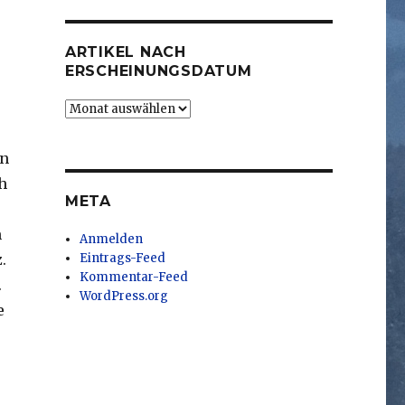
ARTIKEL NACH
ERSCHEINUNGSDATUM
Artikel
nach
Erscheinungsdatum
en
h
META
m
Anmelden
.
Eintrags-Feed
Kommentar-Feed
.
WordPress.org
e