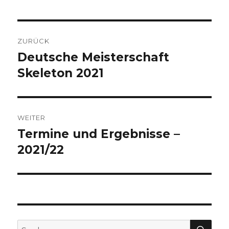
Beitragsnavigation
ZURÜCK
Deutsche Meisterschaft
Vorheriger
Beitrag:
Skeleton 2021
WEITER
Termine und Ergebnisse –
Nächster
Beitrag:
2021/22
SU
Suche