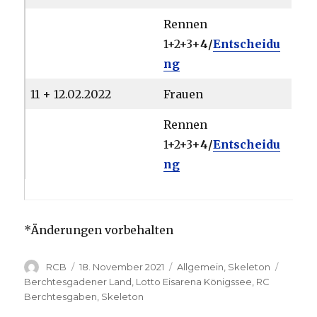
Rennen
1+2+3+
4/
Entscheidu
ng
11 + 12.02.2022
Frauen
Rennen
1+2+3+
4/
Entscheidu
ng
*Änderungen vorbehalten
Autor
Veröffentlicht
Kategorien
Schlag
RCB
18. November 2021
Allgemein
,
Skeleton
am
Berchtesgadener Land
,
Lotto Eisarena Königssee
,
RC
Berchtesgaben
,
Skeleton