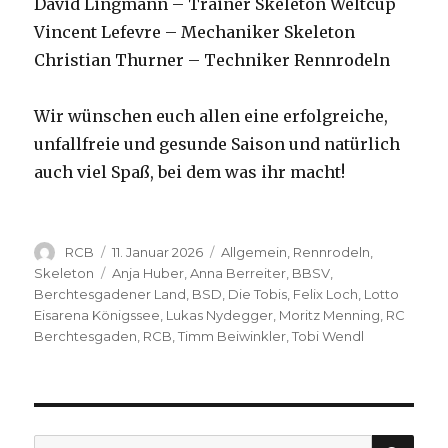
David Lingmann – Trainer Skeleton Weltcup
Vincent Lefevre – Mechaniker Skeleton
Christian Thurner – Techniker Rennrodeln
Wir wünschen euch allen eine erfolgreiche,
unfallfreie und gesunde Saison und natürlich
auch viel Spaß, bei dem was ihr macht!
Autor
Veröffentlicht
Kategorien
RCB
11. Januar 2026
Allgemein
,
Rennrodeln
,
am
Schlagwörter
Skeleton
Anja Huber
,
Anna Berreiter
,
BBSV
,
Berchtesgadener Land
,
BSD
,
Die Tobis
,
Felix Loch
,
Lotto
Eisarena Königssee
,
Lukas Nydegger
,
Moritz Menning
,
RC
Berchtesgaden
,
RCB
,
Timm Beiwinkler
,
Tobi Wendl
SU