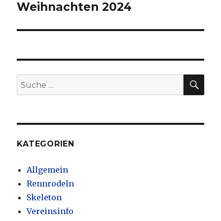
Weihnachten 2024
Nächster
Beitrag:
SU
Suche
nach:
KATEGORIEN
Allgemein
Rennrodeln
Skeleton
Vereinsinfo