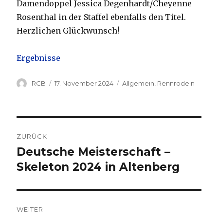
Damendoppel Jessica Degenhardt/Cheyenne
Rosenthal in der Staffel ebenfalls den Titel.
Herzlichen Glückwunsch!
Ergebnisse
Autor
Veröffentlicht
Kategorien
RCB
17. November 2024
Allgemein
,
Rennrodeln
am
Beitragsnavigation
ZURÜCK
Deutsche Meisterschaft –
Vorheriger
Beitrag:
Skeleton 2024 in Altenberg
WEITER