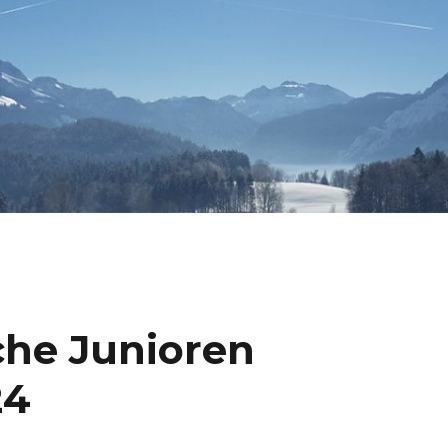
che Junioren
24