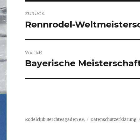
Beitragsnavigation
ZURÜCK
Rennrodel-Weltmeistersc
Vorheriger
Beitrag:
WEITER
Bayerische Meisterschaf
Nächster
Beitrag:
Rodelclub Berchtesgaden e.V.
Datenschutzerklärung