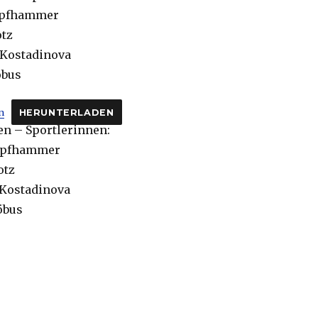
Kapfhammer
otz
a Kostadinova
öbus
n
HERUNTERLADEN
n – Sportlerinnen:
Kapfhammer
otz
a Kostadinova
röbus