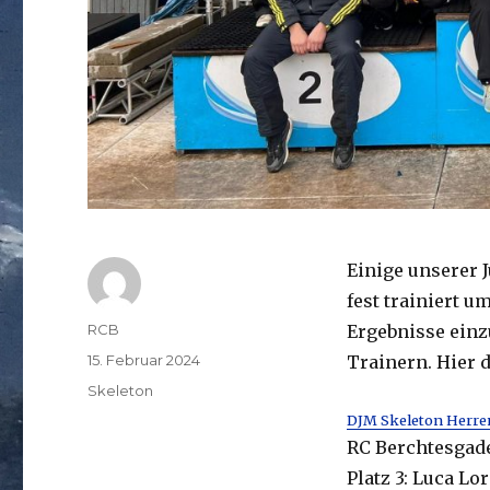
Einige unserer 
fest trainiert 
Autor
RCB
Ergebnisse einz
Veröffentlicht
15. Februar 2024
Trainern. Hier d
am
Kategorien
Skeleton
DJM Skeleton Herre
RC Berchtesgade
Platz 3: Luca Lo