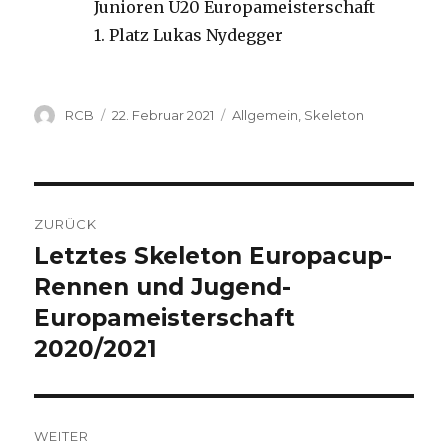
Junioren U20 Europameisterschaft
1. Platz Lukas Nydegger
Autor
Veröffentlicht
Kategorien
RCB
22. Februar 2021
Allgemein
,
Skeleton
am
Beitragsnavigation
ZURÜCK
Letztes Skeleton Europacup-
Vorheriger
Beitrag:
Rennen und Jugend-
Europameisterschaft
2020/2021
WEITER