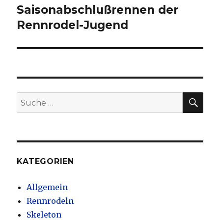
Saisonabschlußrennen der
Nächster
Beitrag:
Rennrodel-Jugend
SU
Suche
nach:
KATEGORIEN
Allgemein
Rennrodeln
Skeleton